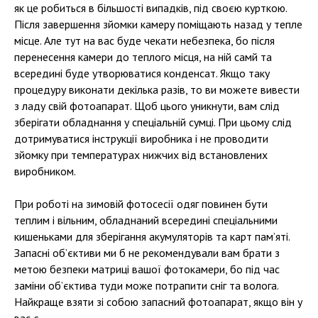
як це робиться в більшості випадків, під своєю курткою.
Після завершення зйомки камеру поміщають назад у тепле
місце. Але тут на вас буде чекати небезпека, бо після
перенесення камери до теплого місця, на ній самй та
всередині буде утворюватися конденсат. Якщо таку
процедуру виконати декілька разів, то ви можете вивести
з ладу свій фотоапарат. Щоб цього уникнути, вам слід
зберігати обладнання у спеціальній сумці. При цьому слід
дотримуватися інструкції виробника і не проводити
зйомку при температурах нижчих від встановлених
виробником.
При роботі на зимовій фотосесії одяг повинен бути
теплим і вільним, обладнаний всередині спеціальними
кишеньками для зберігання акумуляторів та карт пам’яті.
Запасні об’єктиви ми б не рекомендували вам брати з
метою безпеки матриці вашої фотокамери, бо під час
заміни об’єктива туди може потрапити сніг та волога.
Найкраще взяти зі собою запасний фотоапарат, якщо він у