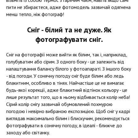
пити не збираєтеся, адже фотомодель зазвичай одягнена
менш тепло, ніж фотограф!
Сніг - білий та не дуже. Як
фотографувати сніг.
Сніг на фотографії може вийти як білим, так і, наприклад,
голубуватим або сірим. З одного боку - це залежить від
налаштування балансу білого у фотоапараті. З іншого боку
- від погоди. У сонячну погоду сніг буде білим або ледь
блакитним, особливо в тінях. Найчастіше це не вимагає
будь-якої корекції, адже блакитний відтінок кольору - це
лише результат того, що в ньому відбивається колір неба!
Сірий колір снігу зазвичай обумовлений похмурою
погодою і невірно вибраною експозицією. Щоб сніг у кадрі
виглядав максимально білим і блискучим, рекомендується
фотографувати в сонячну погоду, в ідеалі - ближче до
заходу або світанку.