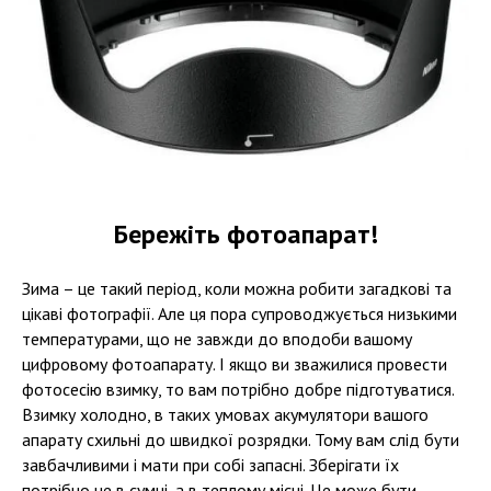
Бережіть фотоапарат!
Зима – це такий період, коли можна робити загадкові та
цікаві фотографії. Але ця пора супроводжується низькими
температурами, що не завжди до вподоби вашому
цифровому фотоапарату. І якщо ви зважилися провести
фотосесію взимку, то вам потрібно добре підготуватися.
Взимку холодно, в таких умовах акумулятори вашого
апарату схильні до швидкої розрядки. Тому вам слід бути
завбачливими і мати при собі запасні. Зберігати їх
потрібно не в сумці, а в теплому місці. Це може бути