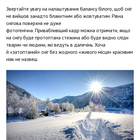
Звертайте увагу на налаштування балансу білого, щоб сніг
не вийшов занадто блакитним або жовтуватим. Рівна
снігова поверхня не дуже
фотогенічна. Привабливіший кадр можна отримати, якщо
на снігу буде протоптана стежина або буде видно сліди
тварин чи людини, які ведуть в далечінь. Хоча
й «затоптаний» сніг без жодного «живого місця» красивим
ніяк не назвеш.