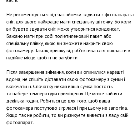
вас є.
Не рекомендується під час зйомки здувати з фотоапарата
сніг, для цього найкраще мати спеціальну щіточку. Бо коли
ви будете здувати сніг, може утворитися конденсат.
Бажано мати при собі поліетиленовий пакет або
спеціальну плівку, якою ви зможете накрити свою
фотокамеру. Також, кришку від об’єктива слід покласти в
надійне місце, щоб її не загубити.
Після завершення знімання, коли ви опинилися нарешті
вдома, не спішіть діставати свою фотокамеру з сумки і
включати її. Спочатку нехай ваша сумка постоїть
та набере температури приміщення. Це може зайняти
декілька годин. Робиться це для того, щоб ваша
фотокамера поступово зігрілася і при цьому не запотіла.
Якщо так не робити, то ви ризикуєте вивести з ладу свій
фотоапарат.