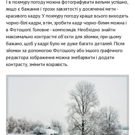
І в похмуру погоду можна фотографувати вельми успішно,
якщо є бажання і трохи завзятості у досягненні мети -
красивого кадру. У похмуру погоду краще всього виходять
чорно-білі кадри, втім, зробити кадр чорно-білим можна і
в Фотошопі. Головне - композиція. Необхідно знайти
максимально контрастні об'єкти для зйомки, при цьому
бажано, щоб у кадрі було не дуже багато деталей. Після
зйомки за допомогою Фотошопу або іншого графічного
редактора зображення можна знебарвити і додати
контрасту, змінити яскравість.