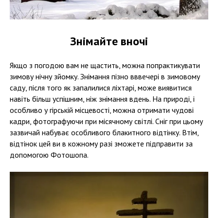
Знімайте вночі
Якщо з погодою вам не щастить, можна попрактикувати
зимову нічну зйомку. Знімання пізно вввечері в зимовому
саду, після того як запалилися ліхтарі, може виявитися
навіть більш успішним, ніж знімання вдень. На природі, і
особливо у гірській місцевості, можна отримати чудові
кадри, фотографуючи при місячному світлі. Сніг при цьому
зазвичай набуває особливого блакитного відтінку. Втім,
відтінок цей ви в кожному разі зможете підправити за
допомогою Фотошопа.