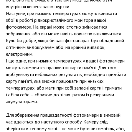
внутрішня кишеня вашої куртки.
Наступне, при низьких температурах можуть виникати
збої в роботі рідкокристалічного монітора вашої
фотокамери. На екрані може істотно змінюватися
зображення, або він може навіть повністю відключитися.
Було би добре, якщо би ваш фотоапарат був обладнаний
оптичним видошукачем або, на крайній випадок,
електронним.
І ще одне, при низьких температурах у вашої фотокамери
можуть відмовится працювати карти пам’яті. Для того,
щоб уникнути небажаних результатів, необхідно придбати
карту пам’яті, яка зможе працювати при низьких
температурах, або мати при собі запасні карти і тримати
їх біля себе – «ближче до тіла», разом із резервними
акумуляторами.
Для збереження працездатності фотокамери в зимовий
час вдаються до наступного способу. Камеру слід
зберігати в теплому місці – це може бути автомобіль, або,