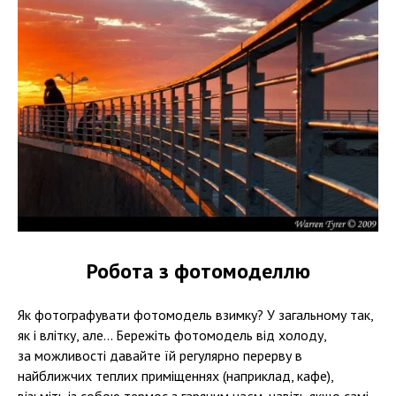
Робота з фотомоделлю
Як фотографувати фотомодель взимку? У загальному так,
як і влітку, але... Бережіть фотомодель від холоду,
за можливості давайте їй регулярно перерву в
найближчих теплих приміщеннях (наприклад, кафе),
візьміть із собою термос з гарячим чаєм, навіть якщо самі