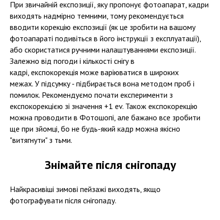
При звичайній експозиції, яку пропонує фотоапарат, кадри
виходять надмірно темними, тому рекомендується
вводити корекцію експозиції (як це зробити на вашому
фотоапараті подивіться в його інструкції з експлуатації),
або скористатися ручними налаштуваннями експозиції.
Залежно від погоди і кількості снігу в
кадрі, експокорекція може варіюватися в широких
межах. У підсумку - підбирається вона методом проб і
помилок. Рекомендуємо почати експерименти з
експокорекцією зі значення +1 ev. Також експокорекцію
можна проводити в Фотошопі, але бажано все зробити
ще при зйомці, бо не будь-який кадр можна якісно
"витягнути" з тьми.
Знімайте після снігопаду
Найкрасивіші зимові пейзажі виходять, якщо
фотографувати після снігопаду.