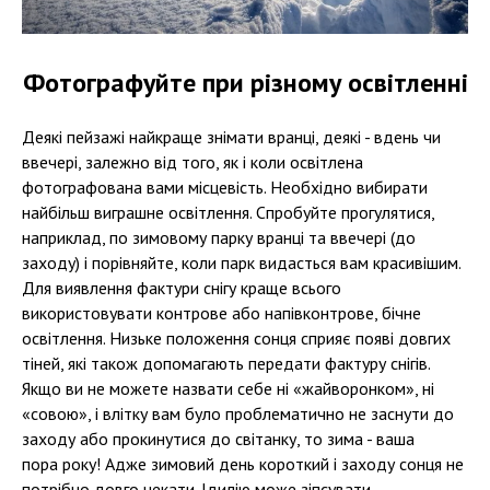
Фотографуйте при різному освітленні
Деякі пейзажі найкраще знімати вранці, деякі - вдень чи
ввечері, залежно від того, як і коли освітлена
фотографована вами місцевість. Необхідно вибирати
найбільш виграшне освітлення. Спробуйте прогулятися,
наприклад, по зимовому парку вранці та ввечері (до
заходу) і порівняйте, коли парк видасться вам красивішим.
Для виявлення фактури снігу краще всього
використовувати контрове або напівконтрове, бічне
освітлення. Низьке положення сонця сприяє появі довгих
тіней, які також допомагають передати фактуру снігів.
Якщо ви не можете назвати себе ні «жайворонком», ні
«совою», і влітку вам було проблематично не заснути до
заходу або прокинутися до світанку, то зима - ваша
пора року! Адже зимовий день короткий і заходу сонця не
потрібно довго чекати. Ідилію може зіпсувати