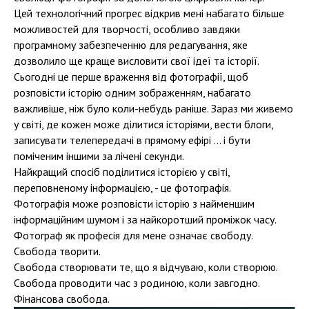
Цей технологічний прогрес відкрив мені набагато більше
можливостей для творчості, особливо завдяки
програмному забезпеченню для редагування, яке
дозволило ще краще висловити свої ідеї та історії.
Сьогодні це перше враження від фотографії, щоб
розповісти історію одним зображенням, набагато
важливіше, ніж було коли-небудь раніше. Зараз ми живемо
у світі, де кожен може ділитися історіями, вести блоги,
записувати телепередачі в прямому ефірі ... і бути
поміченим іншими за лічені секунди.
Найкращий спосіб поділитися історією у світі,
переповненому інформацією, - це фотографія.
Фотографія може розповісти історію з найменшим
інформаційним шумом і за найкоротший проміжок часу.
Фотограф як професія для мене означає свободу.
Свобода творити.
Свобода створювати те, що я відчуваю, коли створюю.
Свобода проводити час з родиною, коли завгодно.
Фінансова свобода.