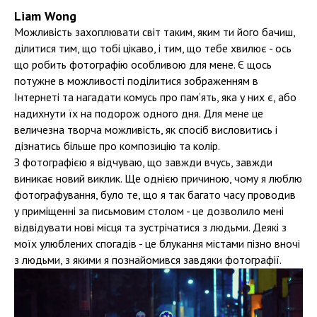
Liam Wong
Можливість захоплювати світ таким, яким ти його бачиш,
ділитися тим, що тобі цікаво, і тим, що тебе хвилює - ось
що робить фотографію особливою для мене. Є щось
потужне в можливості поділитися зображенням в
Інтернеті та нагадати комусь про пам’ять, яка у них є, або
надихнути їх на подорож одного дня. Для мене це
величезна творча можливість, як спосіб висловитись і
дізнатись більше про композицію та колір.
З фотографією я відчуваю, що завжди вчусь, завжди
виникає новий виклик. Ще однією причиною, чому я люблю
фотографування, було те, що я так багато часу проводив
у приміщенні за письмовим столом - це дозволило мені
відвідувати нові місця та зустрічатися з людьми. Деякі з
моїх улюблених спогадів - це блукання містами пізно вночі
з людьми, з якими я познайомився завдяки фотографії.