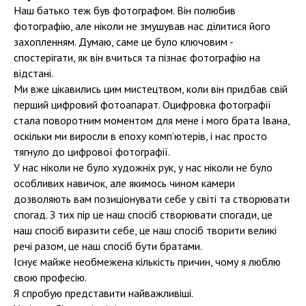
Наш батько теж був фотографом. Він полюбив
фотографію, але ніколи не змушував нас ділитися його
захопленням. Думаю, саме це було ключовим -
спостерігати, як він вчиться та пізнає фотографію на
відстані.
Ми вже цікавились цим мистецтвом, коли він придбав свій
перший цифровий фотоапарат. Оцифровка фотографії
стала поворотним моментом для мене і мого брата Івана,
оскільки ми виросли в епоху комп’ютерів, і нас просто
тягнуло до цифрової фотографії.
У нас ніколи не було художніх рук, у нас ніколи не було
особливих навичок, але якимось чином камери
дозволяють вам позиціонувати себе у світі та створювати
спогад. З тих пір це наш спосіб створювати спогади, це
наш спосіб виразити себе, це наш спосіб творити великі
речі разом, це наш спосіб бути братами.
Існує майже необмежена кількість причин, чому я люблю
свою професію.
Я спробую представити найважливіші.