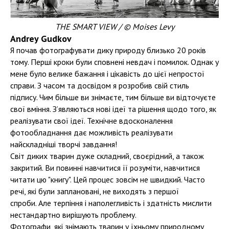
THE SMART VIEW / © Moises Levy
Andrey Gudkov
Я почав фотографувати дику природу близько 20 років
тому. Перші кроки були сповнені невдач і помилок. Однак у
мене було велике бажання і цікавість до цієї непростої
справи. З часом та досвідом я розробив свій стиль
підпису. Чим більше ви знімаєте, тим більше ви відточуєте
свої вміння. З’являються нові ідеї та рішення щодо того, як
реалізувати свої ідеї. Технічне вдосконалення
фотообладнання дає можливість реалізувати
найскладніші творчі завдання!
Світ диких тварин дуже складний, своєрідний, а також
закритий. Ви повинні навчитися її розуміти, навчитися
читати цю "книгу". Цей процес зовсім не швидкий. Часто
речі, які були заплановані, не виходять з першої
спроби. Але терпіння і наполегливість і здатність мислити
нестандартно вирішують проблему.
Фотографи, які знімають тварин у їхньому природному