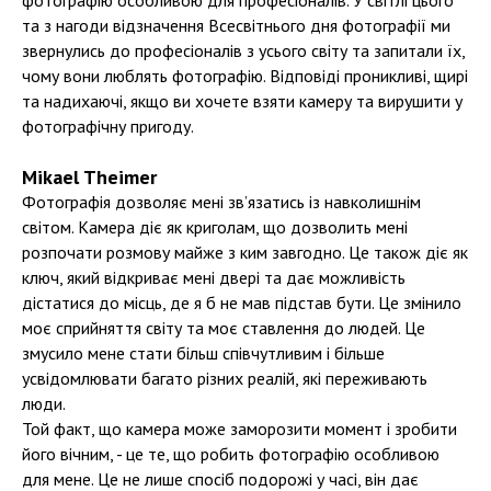
фотографію особливою для професіоналів. У світлі цього
та з нагоди відзначення Всесвітнього дня фотографії ми
звернулись до професіоналів з усього світу та запитали їх,
чому вони люблять фотографію. Відповіді проникливі, щирі
та надихаючі, якщо ви хочете взяти камеру та вирушити у
фотографічну пригоду.
Mikael Theimer
Фотографія дозволяє мені зв’язатись із навколишнім
світом. Камера діє як криголам, що дозволить мені
розпочати розмову майже з ким завгодно. Це також діє як
ключ, який відкриває мені двері та дає можливість
дістатися до місць, де я б не мав підстав бути. Це змінило
моє сприйняття світу та моє ставлення до людей. Це
змусило мене стати більш співчутливим і більше
усвідомлювати багато різних реалій, які переживають
люди.
Той факт, що камера може заморозити момент і зробити
його вічним, - це те, що робить фотографію особливою
для мене. Це не лише спосіб подорожі у часі, він дає