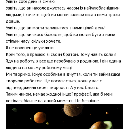
Уявіть собі день із сім’єю.
Уявіть, що ви насолоджуєтесь часом із найулюбленішими
людьми, і хочете, щоб ви могли залишитися з ними трохи
довше.
Уявіть, що ви могли залишитися з ними цілий день!
Уявіть, що ви якось бажаєте, щоб ви могли бути з ними
стільки часу, скільки хочете.
Я не повинен це уявляти.
Крім того, я працюю зі своїм братом. Тому навіть коли я
йду на роботу, я все ще перебуваю з родиною, і він єдина
людина на моєму робочому місці.
Ми творимо. Існує особливе відчуття, коли ти займаєшся
творчою роботою. Це посилюється, коли у вас є
підтвердження своєї творчості. А у нас багато.
Таким чином, немає жодної іншої професії, яка б мені
хотілася більше на даний момент. Це безцінне.