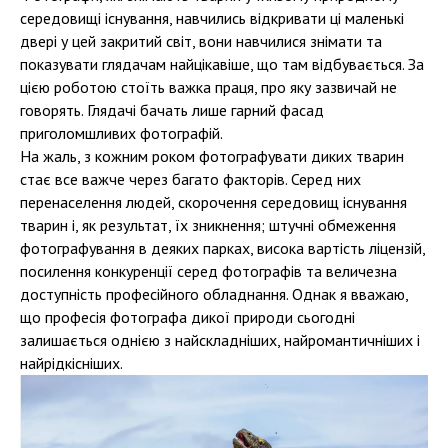
середовищі існування, навчились відкривати ці маленькі
двері у цей закритий світ, вони навчилися знімати та
показувати глядачам найцікавіше, що там відбувається. За
цією роботою стоїть важка праця, про яку зазвичай не
говорять. Глядачі бачать лише гарний фасад
приголомшливих фотографій.
На жаль, з кожним роком фотографувати диких тварин
стає все важче через багато факторів. Серед них
перенаселення людей, скорочення середовищ існування
тварин і, як результат, їх зникнення; штучні обмеження
фотографування в деяких парках, висока вартість ліцензій,
посилення конкуренції серед фотографів та величезна
доступність професійного обладнання. Однак я вважаю,
що професія фотографа дикої природи сьогодні
залишається однією з найскладніших, найромантичніших і
найрідкісніших.