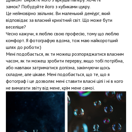
замок? Побудуйте його з кубиками цукру.
Це неймовірно звільняє. Ви маленький деміург, який
відповідає за власний крихітний світ. Що може бути
веселіше?
Чесно кажучи, я люблю свою професію, тому що люблю
комфорт. Я фотографую вдома, тож маю найкоротший
шлях до роботи:)
Мені подобається, як ти можеш розпоряджатися власним
часом, як ти можеш зробити перерву, якщо тобі потрібна,
або навпаки затриматися допізна, закінчуючи щось
складне, але цікаве. Мені подобається, що те, що я
фотограф і це дозволяє мені ставити власні цілі і ні в кого
не вимагати звіту від мене, крім мене самої.