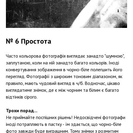
№ 6 Простота
Часто кольорова фотографія виглядає занадто "шумною",
заплутаною, коли на ній занадто багато кольорів. Іноді
конвертування зображення в чорно-біле полегшить його
перегляд. Фотографії з широким тоновим діапазоном, як
правило, мають чудовий вигляд в ч/б. Водночас, цікаво
виглядатиме знімок, де є між чорним та білим є багато
відтінків сірого.
Трохи порад...
Не приймайте поспішних рішень! Недосвідчені фотографи
іноді потрапляють в пастку - їм здається, що чорно-біле
фото завжди буде виграшним. Тому знімки з розмитим