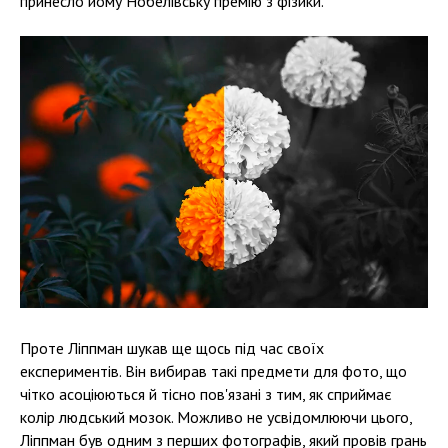
принесло йому Нобелівську премію з фізики.
Проте Ліппман шукав ще щось під час своїх
експериментів. Він вибирав такі предмети для фото, що
чітко асоціюються й тісно пов'язані з тим, як сприймає
колір людський мозок. Можливо не усвідомлюючи цього,
Ліппман був одним з перших фотографів, який провів грань