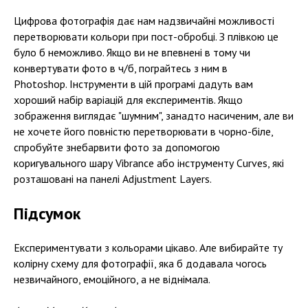
Цифрова фотографія дає нам надзвичайні можливості
перетворювати кольори при пост-обробці. З плівкою це
було б неможливо. Якщо ви не впевнені в тому чи
конвертувати фото в ч/б, пограйтесь з ним в
Photoshop. Інструменти в цій програмі дадуть вам
хороший набір варіацій для експериментів. Якщо
зображення виглядає "шумним", занадто насиченим, але ви
не хочете його повністю перетворювати в чорно-біле,
спробуйте знебарвити фото за допомогою
коригувального шару Vibrance або інструменту Curves, які
розташовані на панелі Adjustment Layers.
Підсумок
Експериментувати з кольорами цікаво. Але вибирайте ту
колірну схему для фотографії, яка б додавала чогось
незвичайного, емоційного, а не віднімала.