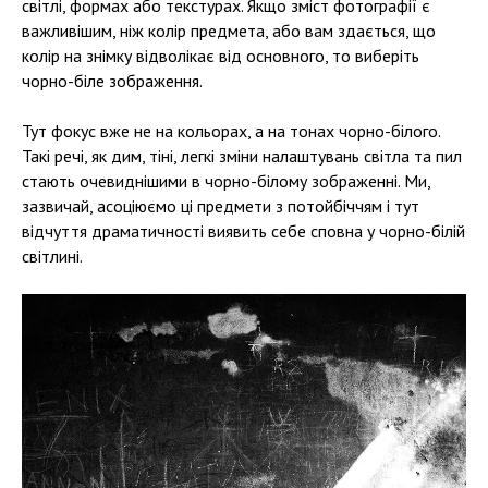
світлі, формах або текстурах. Якщо зміст фотографії є
важливішим, ніж колір предмета, або вам здається, що
колір на знімку відволікає від основного, то виберіть
чорно-біле зображення.
Тут фокус вже не на кольорах, а на тонах чорно-білого.
Такі речі, як дим, тіні, легкі зміни налаштувань світла та пил
стають очевиднішими в чорно-білому зображенні. Ми,
зазвичай, асоціюємо ці предмети з потойбіччям і тут
відчуття драматичності виявить себе сповна у чорно-білій
світлині.