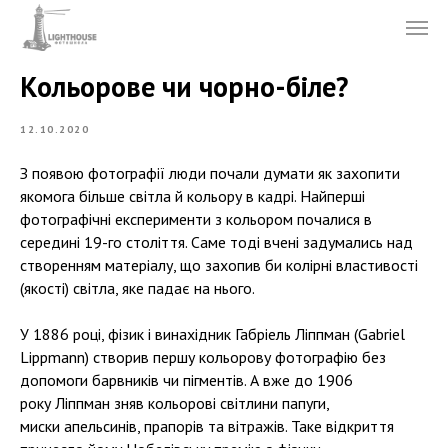
Кольорове чи чорно-біле?
12.10.2020
З появою фотографії люди почали думати як захопити
якомога більше світла й кольору в кадрі. Найперші
фотографічні експерименти з кольором почалися в
середині 19-го століття. Саме тоді вчені задумались над
створенням матеріалу, що захопив би колірні властивості
(якості) світла, яке падає на нього.
У 1886 році, фізик і винахідник Габріель Ліппман (Gabriel
Lippmann) створив першу кольорову фотографію без
допомоги барвників чи пігментів. А вже до 1906
року Ліппман зняв кольорові світлини папуги,
миски апельсинів, прапорів та вітражів. Таке відкриття