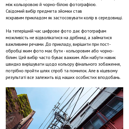
між кольоровою й чорно-білою фотографією.
Свідомий вибір предмета зйомки став
яскравим прикладом як застосовувати колір в середовищі.
На теперішній час цифрове фото дає фотографам
можливість не відволікатися на дрібниці, а займатися
важливими речами. До прикладу, вирішити при пост-
обробці яким фото має бути - кольоровим або чорно-
білим. Цей вибір часто буває важким. Аби набути навик
швидко вирішувати щодо кольору фінального зобаження,
потрібно пройти шлях спроб та помилок. Але в кіцевому
результаті все залежить від наших особистих вподобань.